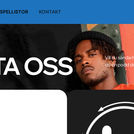
SPELLISTOR
KONTAKT
A OSS
Vill du sända
du en podd du 