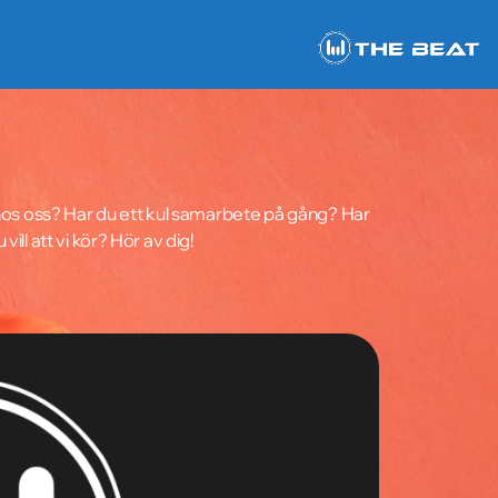
 hos oss? Har du ett kul samarbete på gång? Har
vill att vi kör? Hör av dig!