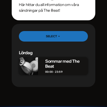
Här hittar du all information om våra
sändningar på The Beat!
arrow_drop_down
SELECT
Lördag
Sommar med The
Beat
00:00 - 23:59