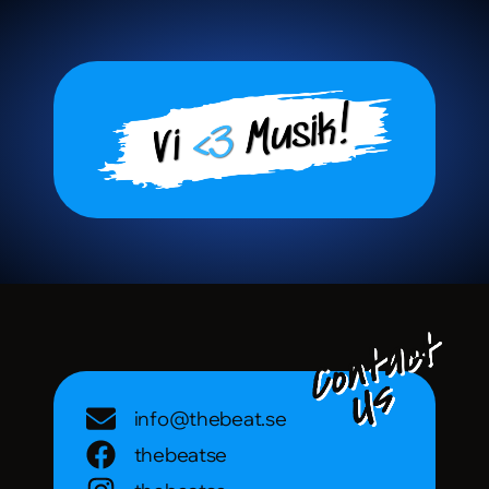
info@thebeat.se
thebeatse